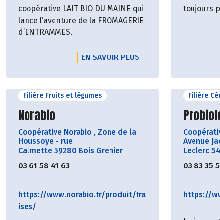
coopérative LAIT BIO DU MAINE qui
toujours p
lance l’aventure de la FROMAGERIE
d’ENTRAMMES.
EN SAVOIR PLUS
Filière Fruits et légumes
Filière C
Découvrir le producteur
Découvr
Norabio
Probiol
Coopérative Norabio
,
Zone de la
Coopérat
Houssoye - rue
Avenue Ja
Calmette 59280 Bois Grenier
Leclerc 5
03 61 58 41 63
03 83 35 
https://www.norabio.fr/produit/fra
https://w
ises/