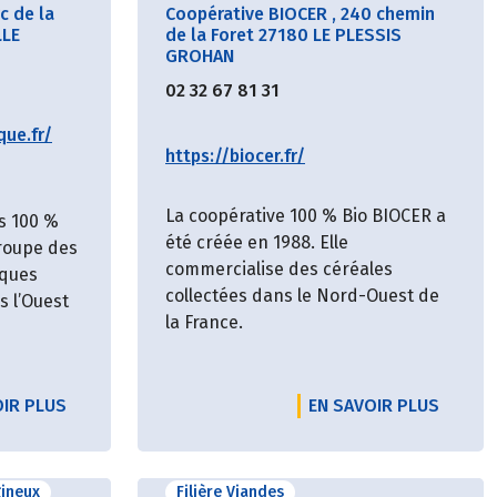
c de la
Coopérative BIOCER
,
240 chemin
LLE
de la Foret 27180 LE PLESSIS
GROHAN
02 32 67 81 31
que.fr/
https://biocer.fr/
La coopérative 100 % Bio BIOCER a
s 100 %
été créée en 1988. Elle
groupe des
commercialise des céréales
iques
collectées dans le Nord-Ouest de
 l’Ouest
la France.
OIR PLUS
EN SAVOIR PLUS
gineux
Filière Viandes