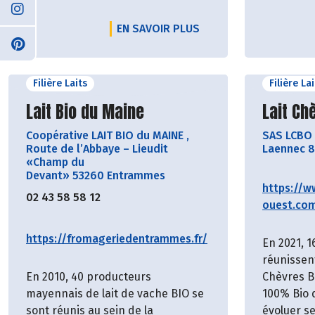
EN SAVOIR PLUS
Filière Laits
Filière La
Découvrir le producteur
Découvr
Lait Bio du Maine
Lait Ch
Coopérative LAIT BIO du MAINE
,
SAS LCBO
Route de l’Abbaye – Lieudit
Laennec 8
«Champ du
Devant» 53260 Entrammes
https://w
02 43 58 58 12
ouest.co
https://fromageriedentrammes.fr/
En 2021, 1
réunissen
En 2010, 40 producteurs
Chèvres B
mayennais de lait de vache BIO se
100% Bio 
sont réunis au sein de la
évoluer s