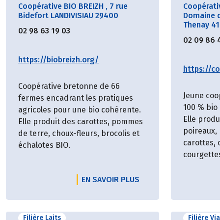
Coopérative BIO BREIZH
,
7 rue
Coopérati
Bidefort LANDIVISIAU 29400
Domaine d
Thenay 4
02 98 63 19 03
02 09 86 
https://biobreizh.org/
https://co
Coopérative bretonne de 66
Jeune coo
fermes encadrant les pratiques
100 % bio 
agricoles pour une bio cohérente.
Elle prod
Elle produit des carottes, pommes
poireaux,
de terre, choux-fleurs, brocolis et
carottes,
échalotes BIO.
courgette
EN SAVOIR PLUS
Filière Laits
Filière Vi