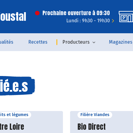
'oustal
Prochaine ouverture à 09:30
Lundi : 9h30 - 19h30
ualités
Recettes
Producteurs
Magazines
ié.e.s
uits et légumes
Filière Viandes
ir le producteur
Découvrir le produ
tre Loire
Bio Direct