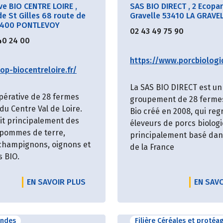
ve BIO CENTRE LOIRE
,
SAS BIO DIRECT
,
2 Ecopar
e St Gilles 68 route de
Gravelle 53410 LA GRAVE
1400 PONTLEVOY
02 43 49 75 90
40 24 00
https://www.porcbiologi
op-biocentreloire.fr/
La SAS BIO DIRECT est un
pérative de 28 fermes
groupement de 28 ferme
du Centre Val de Loire.
Bio créé en 2008, qui re
uit principalement des
éleveurs de porcs biolog
 pommes de terre,
principalement basé dans
 champignons, oignons et
de la France
s BIO.
EN SAVOIR PLUS
EN SAV
andes
Filière Céréales et protéa