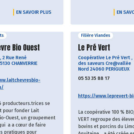
EN SAVOIR PLUS
EN SAV
its
Filière Viandes
ir le producteur
Découvrir le produ
èvre Bio Ouest
Le Pré Vert
,
2 Rue René
Coopérative Le Pré Vert
,
5130 CHANVERRIE
des saveurs Cre@vallée
Nord 24060 PERIGUEUX
05 53 35 88 17
ww.laitchevresbio-
m/
https://www.leprevert-bi
6 producteurs.trices se
t pour fonder Lait
La coopérative 100 % BIO
io-Ouest, un groupement
VERT regroupe des éleve
qui a a cœur de faire
bovins et porcins du Lim
es pratiques pour
Aquitaine… a été créée e