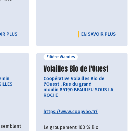
OIR PLUS
EN SAVOIR PLUS
Filière Viandes
cteur
Découvrir le producteur
Volailles Bio de l'Ouest
emin
Coopérative Volailles Bio de
GILLES
l'Ouest
,
Rue du grand
moulin 85190 BEAULIEU SOUS LA
ROCHE
https://www.coopvbo.fr/
assemblant
Le groupement 100 % Bio