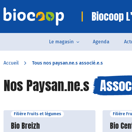
Biocoop L
Le magasin
Agenda
Act
Accueil
Tous nos paysan.ne.s associé.e.s
Nos Paysan.ne.s
Assoc
Filière Fruits et légumes
Filière Fr
Découvrir le producteur
Découvr
Bio Breizh
Bio Cen