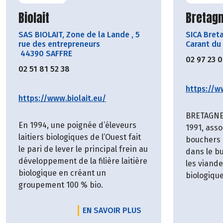
Découvrir le producteur
Découvr
Biolait
Bretagn
SAS BIOLAIT, Zone de la Lande
,
5
SICA Bret
rue des entrepreneurs
Carant du
44390 SAFFRE
02 97 23 
02 51 81 52 38
https://w
https://www.biolait.eu/
BRETAGNE 
En 1994, une poignée d’éleveurs
1991, asso
laitiers biologiques de l’Ouest fait
bouchers 
le pari de lever le principal frein au
dans le bu
développement de la filière laitière
les viand
biologique en créant un
biologique
groupement 100 % bio.
EN SAVOIR PLUS