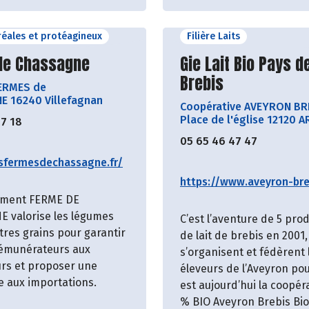
éréales et protéagineux
Filière Laits
ir le producteur
Découvrir le produ
de Chassagne
Gie Lait Bio Pays de
Brebis
FERMES de
 16240 Villefagnan
Coopérative AVEYRON BR
Place de l'église 12120 A
57 18
05 65 46 47 47
esfermesdechassagne.fr/
https://www.aveyron-breb
ement FERME DE
 valorise les légumes
C’est l’aventure de 5 pro
tres grains pour garantir
de lait de brebis en 2001,
rémunérateurs aux
s’organisent et fédèrent 
rs et proposer une
éleveurs de l’Aveyron pou
e aux importations.
est aujourd’hui la coopér
% BIO Aveyron Brebis Bio