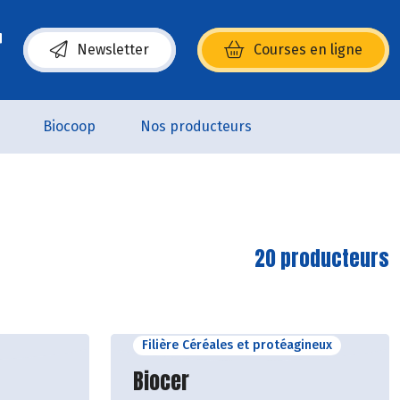
Newsletter
Courses en ligne
(s’ouvre dans une nouvelle fenêtre)
Biocoop
Nos producteurs
20 producteurs
Filière Céréales et protéagineux
cteur
Découvrir le producteur
Biocer