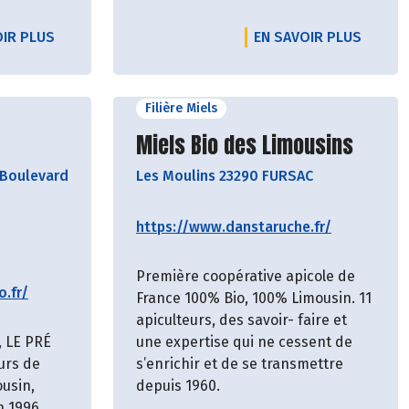
OIR PLUS
EN SAVOIR PLUS
Filière Miels
cteur
Découvrir le producteur
Miels Bio des Limousins
Boulevard
Les Moulins 23290 FURSAC
https://www.danstaruche.fr/
Première coopérative apicole de
o.fr/
France 100% Bio, 100% Limousin. 11
apiculteurs, des savoir- faire et
, LE PRÉ
une expertise qui ne cessent de
urs de
s’enrichir et de se transmettre
ousin,
depuis 1960.
n 1996