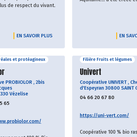
lus de respect du vivant.
EN SAVOIR PLUS
EN SAV
éréales et protéagineux
Filière Fruits et légumes
ir le producteur
Découvrir le produ
or
Univert
ive PROBIOLOR
,
2bis
Coopérative UNIVERT
,
Ch
cques
d'Espeyran 30800 SAINT 
4330 Vézelise
04 66 20 67 80
55 65
https://uni-vert.com/
ww.probiolor.com/
Coopérative 100 % bio r