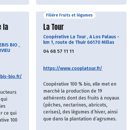
Filière Fruits et légumes
cteur
Découvrir le producteur
 la
La Tour
Coopérative La Tour
,
A Los Palaus -
km 1, route de Thuir 66170 Millas
EBIS BIO
,
RVIEU
04 68 57 11 11
https://www.cooplatour.fr/
is-bio.fr/
Coopérative 100 % bio, elle met en
marché la production de 19
ducteurs
adhérents dont des fruits à noyaux
 qui
(pêches, nectarines, abricots,
les
cerises), des légumes d’hiver, ainsi
r ce qui
que dans la plantation d’agrumes.
ative 100