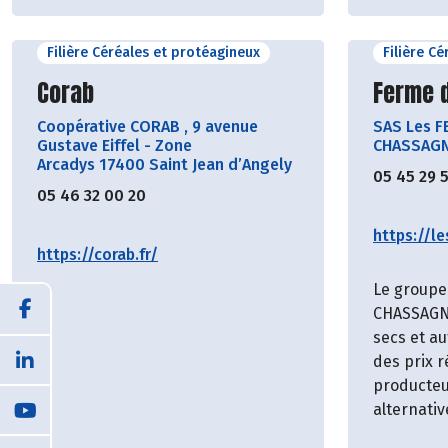
Filière Céréales et protéagineux
Filière C
Découvrir le producteur
Découvr
Corab
Ferme 
Coopérative CORAB
,
9 avenue
SAS Les 
Gustave Eiffel - Zone
CHASSAGNE
Arcadys 17400 Saint Jean d’Angely
05 45 29 
05 46 32 00 20
https://l
https://corab.fr/
Le group
CHASSAGNE
secs et au
des prix 
producteu
alternativ