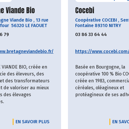
ir le producteur
Découvrir le produ
e Viande Bio
Cocebi
agne Viande Bio
,
13 rue
Coopérative COCEBI
,
Sent
 four 56320 LE FAOUET
Fontaine 89310 NITRY
06 79
03 86 33 64 44
ww.bretagneviandebio.fr/
https://www.cocebi.com
VIANDE BIO, créée en
Basée en Bourgogne, la
cie des éleveurs, des
coopérative 100 % Bio CO
et des transformateurs
créée en 1983, commercia
t de valoriser au mieux
céréales, oléagineux et
es des élevages
protéagineux de ses adh
s.
EN SAVOIR PLUS
EN SAV