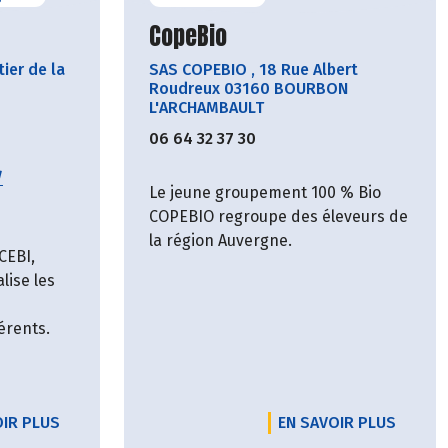
cteur
Découvrir le producteur
CopeBio
ier de la
SAS COPEBIO
,
18 Rue Albert
Roudreux 03160 BOURBON
L'ARCHAMBAULT
06 64 32 37 30
/
Le jeune groupement 100 % Bio
COPEBIO regroupe des éleveurs de
la région Auvergne.
CEBI,
lise les
érents.
OIR PLUS
EN SAVOIR PLUS