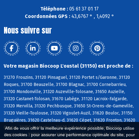
Téléphone :
05 61 37 01 17
Coordonnées GPS :
43,6767 ° , 1,4092 °
Nous suivre sur
Votre magasin Biocoop L'oustal (31150) est proche de :
31270 Frouzins, 31120 Pinsaguel, 31120 Portet s/Garonne, 31120
Roques, 31700 Beauzelle, 31700 Blagnac, 31700 Cornebarrieu,
31700 Mondonville, 31320 Auzeville-Tolosane, 31650 Auzielle,
31320 Castanet-Tolosan, 31670 Labège, 31120 Lacroix-Falgarde,
31320 Mervilla, 31320 Pechbusque, 31650 St-Orens-de-Gameville,
31320 Vieille-Toulouse, 31320 Vigoulet-Auzil, 31620 Bouloc, 31150
Bruguières, 31620 Castelnau-d, 31620 Cépet, 31620 Fronton, 31620
Gargas, 31150 Gratentour, 31620 Labastide-St-Sernin, 31150
Afin de vous offrir la meilleure expérience possible, Biocoop utilise
Lespinasse, 31790 St-Jory, 31620 St-Rustice, 31790 St-Sauveur
des cookies : pour assurer une performance optimale du site, pour