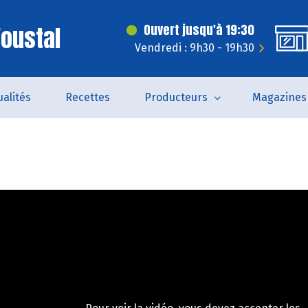
'oustal
Ouvert jusqu'à 19:30
Vendredi : 9h30 - 19h30
ualités
Recettes
Producteurs
Magazines