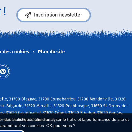
 !
Inscription newsletter
n des cookies
Plan du site
elle, 31700 Blagnac, 31700 Cornebarrieu, 31700 Mondonville, 31320
roix-Falgarde, 31320 Mervilla, 31320 Pechbusque, 31650 St-Orens-de-
res, 31620 Castelnau-d, 31620 Cépet, 31620 Fronton, 31620 Gargas,
t-Rustice, 31790 St-Sauveur
 des statistiques afin d'analyser le trafic et la performance du site et
paramétrant vos cookies. OK pour vous ?