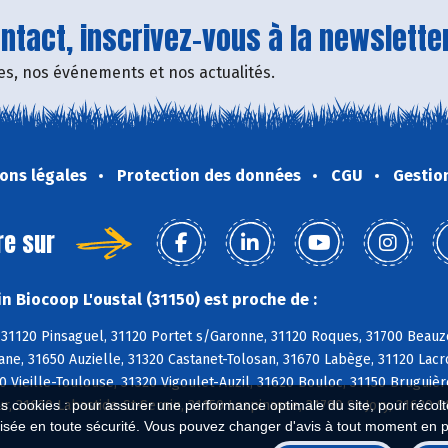
tact, inscrivez-vous à la newsletter
fres, nos événements et nos actualités.
ons légales
Protection des données
CGU
Gestio
re sur
n Biocoop L'oustal (31150) est proche de :
 31120 Pinsaguel, 31120 Portet s/Garonne, 31120 Roques, 31700 Beauz
ane, 31650 Auzielle, 31320 Castanet-Tolosan, 31670 Labège, 31120 Lac
0 Vieille-Toulouse, 31320 Vigoulet-Auzil, 31620 Bouloc, 31150 Bruguiè
r, 31620 Labastide-St-Sernin, 31150 Lespinasse, 31790 St-Jory, 31620 S
es cookies : pour assurer une performance optimale du site, pour récolter
isée en toute sécurité. Vous pouvez changer d'avis à tout moment en 