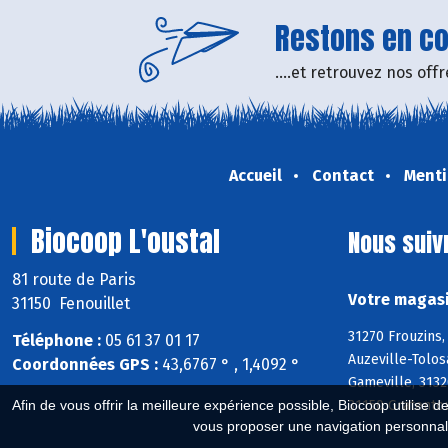
Restons en con
....et retrouvez nos of
Accueil
Contact
Menti
Biocoop L'oustal
Nous suiv
81 route de Paris
Votre magasi
31150 Fenouillet
31270 Frouzins,
Téléphone :
05 61 37 01 17
Auzeville-Tolos
Coordonnées GPS :
43,6767 ° , 1,4092 °
Gameville, 3132
31150 Gratentou
Afin de vous offrir la meilleure expérience possible, Biocoop utilise d
vous proposer une navigation personnal