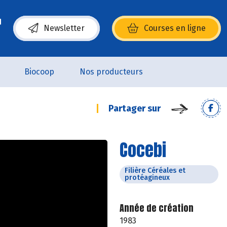
Newsletter
Courses en ligne
(s’ouvre dans une nouvelle fenêtre)
Biocoop
Nos producteurs
Partager sur
Cocebi
Filière Céréales et
protéagineux
Année de création
1983