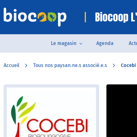
Biocoop L
Le magasin
Agenda
Act
Accueil
Tous nos paysan.ne.s associé.e.s
Cocebi