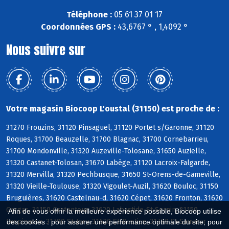
Téléphone :
05 61 37 01 17
Coordonnées GPS :
43,6767 ° , 1,4092 °
Nous suivre sur
Votre magasin Biocoop L'oustal (31150) est proche de :
31270 Frouzins, 31120 Pinsaguel, 31120 Portet s/Garonne, 31120
Roques, 31700 Beauzelle, 31700 Blagnac, 31700 Cornebarrieu,
31700 Mondonville, 31320 Auzeville-Tolosane, 31650 Auzielle,
31320 Castanet-Tolosan, 31670 Labège, 31120 Lacroix-Falgarde,
31320 Mervilla, 31320 Pechbusque, 31650 St-Orens-de-Gameville,
31320 Vieille-Toulouse, 31320 Vigoulet-Auzil, 31620 Bouloc, 31150
Bruguières, 31620 Castelnau-d, 31620 Cépet, 31620 Fronton, 31620
Gargas, 31150 Gratentour, 31620 Labastide-St-Sernin, 31150
Afin de vous offrir la meilleure expérience possible, Biocoop utilise
Lespinasse, 31790 St-Jory, 31620 St-Rustice, 31790 St-Sauveur
des cookies : pour assurer une performance optimale du site, pour