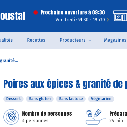
'oustal
Prochaine ouverture à 09:30
Vendredi : 9h30 - 19h30
ualités
Recettes
Producteurs
Magazines
granité...
Poires aux épices & granité de
Dessert
Sans gluten
Sans lactose
Végétarien
Nombre de personnes
Prépara
4 personnes
25 min