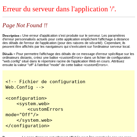
Erreur du serveur dans l'application '/'.
Page Not Found !!
Description :
Une erreur d'application s'est produite sur le serveur. Les paramètres
d'erreur personnalisés actuels pour cette application empêchent l'affichage à distance
des détails de l'erreur de l'application (pour des raisons de sécurité). Cependant, ils
peuvent être affichés par les navigateurs qui s'exécutent sur l'ordinateur serveur local.
Détails =
Pour permettre l'affichage des détails de ce message d'erreur spécifique sur les
ordinateurs distants, créez une balise <customErrors> dans un fichier de configuration
"web.config" situé dans le répertoire racine de l'application Web en cours. Attribuez
ensuite la valeur "off" à l'attribut "mode" de cette balise <customErrors>.
<!-- Fichier de configuration 
Web.Config -->

<configuration>

    <system.web>

        <customErrors 
mode="Off"/>

    </system.web>

</configuration>