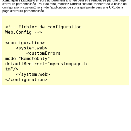
Remarques :
La page d'erreurs actuellement affichée peut être remplacée par une page
d'erreurs personnalisée. Pour ce faire, modifiez l'attribut "defaultRedirect" de la balise de
configuration <customErrors> de l'application, de sorte qu'il pointe vers une URL de la
page d'erreurs personnalisée !
<!-- Fichier de configuration 
Web.Config -->

<configuration>

    <system.web>

        <customErrors 
mode="RemoteOnly" 
defaultRedirect="mycustompage.h
tm"/>

    </system.web>

</configuration>