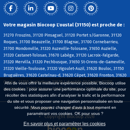
Votre magasin Biocoop L'oustal (31150) est proche de :
31270 Frouzins, 31120 Pinsaguel, 31120 Portet s/Garonne, 31120
Roques, 31700 Beauzelle, 31700 Blagnac, 31700 Cornebarrieu,
31700 Mondonville, 31320 Auzeville-Tolosane, 31650 Auzielle,
31320 Castanet-Tolosan, 31670 Labège, 31120 Lacroix-Falgarde,
31320 Mervilla, 31320 Pechbusque, 31650 St-Orens-de-Gameville,
31320 Vieille-Toulouse, 31320 Vigoulet-Auzil, 31620 Bouloc, 31150
Bruguières, 31620 Castelnau-d, 31620 Cépet, 31620 Fronton, 31620
Gargas, 31150 Gratentour, 31620 Labastide-St-Sernin, 31150
Afin de vous offrir la meilleure expérience possible, Biocoop utilise
Lespinasse, 31790 St-Jory, 31620 St-Rustice, 31790 St-Sauveur
des cookies : pour assurer une performance optimale du site, pour
récolter des statistiques afin d'analyser le trafic et la performance
du site et vous proposer une navigation personnalisée en toute
sécurité. Vous pouvez changer d'avis à tout moment en
Biocoop.fr
Le réseau Biocoop
paramétrant vos cookies. OK pour vous ?
Copyright Biocoop 2026
En savoir plus et paramétrer les cookies