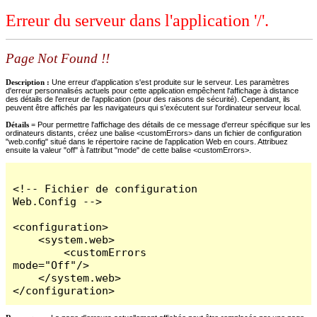
Erreur du serveur dans l'application '/'.
Page Not Found !!
Description :
Une erreur d'application s'est produite sur le serveur. Les paramètres
d'erreur personnalisés actuels pour cette application empêchent l'affichage à distance
des détails de l'erreur de l'application (pour des raisons de sécurité). Cependant, ils
peuvent être affichés par les navigateurs qui s'exécutent sur l'ordinateur serveur local.
Détails =
Pour permettre l'affichage des détails de ce message d'erreur spécifique sur les
ordinateurs distants, créez une balise <customErrors> dans un fichier de configuration
"web.config" situé dans le répertoire racine de l'application Web en cours. Attribuez
ensuite la valeur "off" à l'attribut "mode" de cette balise <customErrors>.
<!-- Fichier de configuration 
Web.Config -->

<configuration>

    <system.web>

        <customErrors 
mode="Off"/>

    </system.web>

</configuration>