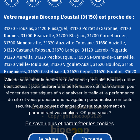
Votre magasin Biocoop L'oustal (31150) est proche de :
31270 Frouzins, 31120 Pinsaguel, 31120 Portet s/Garonne, 31120
Roques, 31700 Beauzelle, 31700 Blagnac, 31700 Cornebarrieu,
31700 Mondonville, 31320 Auzeville-Tolosane, 31650 Auzielle,
31320 Castanet-Tolosan, 31670 Labège, 31120 Lacroix-Falgarde,
31320 Mervilla, 31320 Pechbusque, 31650 St-Orens-de-Gameville,
31320 Vieille-Toulouse, 31320 Vigoulet-Auzil, 31620 Bouloc, 31150
Bruguières, 31620 Castelnau-d, 31620 Cépet, 31620 Fronton, 31620
Gargas, 31150 Gratentour, 31620 Labastide-St-Sernin, 31150
Afin de vous offrir la meilleure expérience possible, Biocoop utilise
Lespinasse, 31790 St-Jory, 31620 St-Rustice, 31790 St-Sauveur
des cookies : pour assurer une performance optimale du site, pour
récolter des statistiques afin d'analyser le trafic et la performance
du site et vous proposer une navigation personnalisée en toute
sécurité. Vous pouvez changer d'avis à tout moment en
Biocoop.fr
Le réseau Biocoop
paramétrant vos cookies. OK pour vous ?
Copyright Biocoop 2026
En savoir plus et paramétrer les cookies
Je refuse
J'accepte