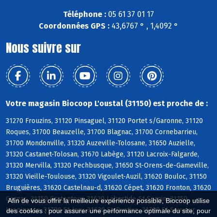
Téléphone :
05 61 37 01 17
Coordonnées GPS :
43,6767 ° , 1,4092 °
Nous suivre sur
Votre magasin Biocoop L'oustal (31150) est proche de :
31270 Frouzins, 31120 Pinsaguel, 31120 Portet s/Garonne, 31120
Roques, 31700 Beauzelle, 31700 Blagnac, 31700 Cornebarrieu,
31700 Mondonville, 31320 Auzeville-Tolosane, 31650 Auzielle,
31320 Castanet-Tolosan, 31670 Labège, 31120 Lacroix-Falgarde,
31320 Mervilla, 31320 Pechbusque, 31650 St-Orens-de-Gameville,
31320 Vieille-Toulouse, 31320 Vigoulet-Auzil, 31620 Bouloc, 31150
Bruguières, 31620 Castelnau-d, 31620 Cépet, 31620 Fronton, 31620
Gargas, 31150 Gratentour, 31620 Labastide-St-Sernin, 31150
Afin de vous offrir la meilleure expérience possible, Biocoop utilise
Lespinasse, 31790 St-Jory, 31620 St-Rustice, 31790 St-Sauveur
des cookies : pour assurer une performance optimale du site, pour