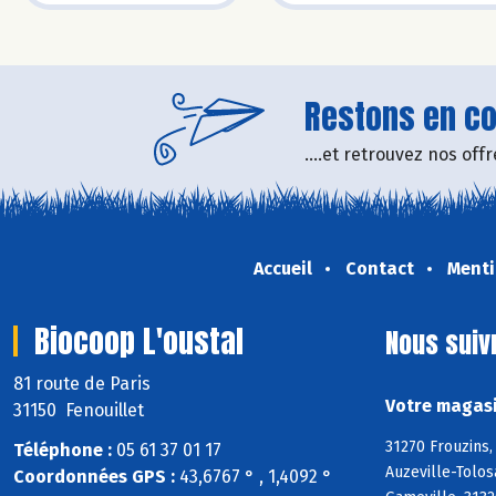
Restons en con
....et retrouvez nos of
Accueil
Contact
Menti
Biocoop L'oustal
Nous suiv
81 route de Paris
Votre magasi
31150 Fenouillet
31270 Frouzins,
Téléphone :
05 61 37 01 17
Auzeville-Tolos
Coordonnées GPS :
43,6767 ° , 1,4092 °