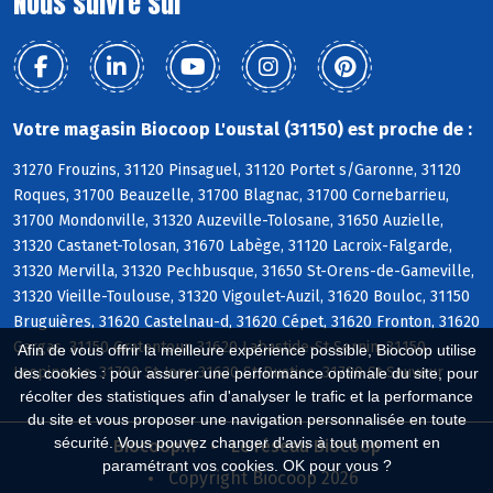
Nous suivre sur
Votre magasin Biocoop L'oustal (31150) est proche de :
31270 Frouzins, 31120 Pinsaguel, 31120 Portet s/Garonne, 31120
Roques, 31700 Beauzelle, 31700 Blagnac, 31700 Cornebarrieu,
31700 Mondonville, 31320 Auzeville-Tolosane, 31650 Auzielle,
31320 Castanet-Tolosan, 31670 Labège, 31120 Lacroix-Falgarde,
31320 Mervilla, 31320 Pechbusque, 31650 St-Orens-de-Gameville,
31320 Vieille-Toulouse, 31320 Vigoulet-Auzil, 31620 Bouloc, 31150
Bruguières, 31620 Castelnau-d, 31620 Cépet, 31620 Fronton, 31620
Gargas, 31150 Gratentour, 31620 Labastide-St-Sernin, 31150
Afin de vous offrir la meilleure expérience possible, Biocoop utilise
Lespinasse, 31790 St-Jory, 31620 St-Rustice, 31790 St-Sauveur
des cookies : pour assurer une performance optimale du site, pour
récolter des statistiques afin d'analyser le trafic et la performance
du site et vous proposer une navigation personnalisée en toute
sécurité. Vous pouvez changer d'avis à tout moment en
Biocoop.fr
Le réseau Biocoop
paramétrant vos cookies. OK pour vous ?
Copyright Biocoop 2026