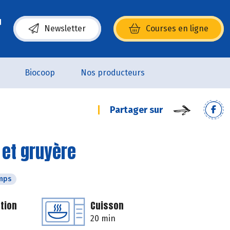
Newsletter
Courses en ligne
(s’ouvre dans une nouvelle fenêtre)
Biocoop
Nos producteurs
Partager sur
 et gruyère
mps
tion
Cuisson
20 min