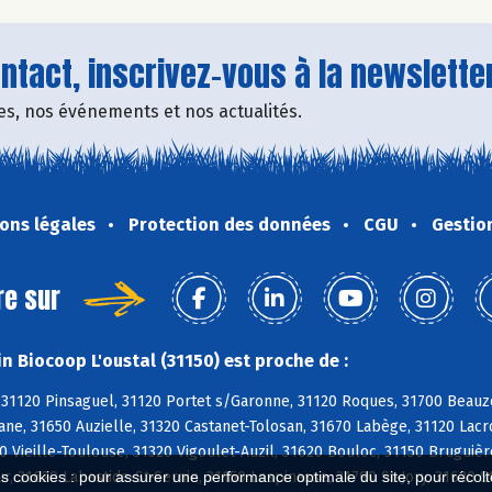
tact, inscrivez-vous à la newsletter
fres, nos événements et nos actualités.
ons légales
Protection des données
CGU
Gestio
re sur
n Biocoop L'oustal (31150) est proche de :
 31120 Pinsaguel, 31120 Portet s/Garonne, 31120 Roques, 31700 Beauz
ane, 31650 Auzielle, 31320 Castanet-Tolosan, 31670 Labège, 31120 Lac
0 Vieille-Toulouse, 31320 Vigoulet-Auzil, 31620 Bouloc, 31150 Bruguiè
r, 31620 Labastide-St-Sernin, 31150 Lespinasse, 31790 St-Jory, 31620 S
es cookies : pour assurer une performance optimale du site, pour récolter