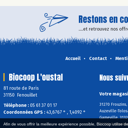
Restons en con
....et retrouvez nos of
Accueil
Contact
Menti
Biocoop L'oustal
Nous suiv
81 route de Paris
Votre magasi
31150 Fenouillet
31270 Frouzins,
Téléphone :
05 61 37 01 17
Auzeville-Tolos
Coordonnées GPS :
43,6767 ° , 1,4092 °
Gameville, 3132
31150 Gratentou
Afin de vous offrir la meilleure expérience possible, Biocoop utilise d