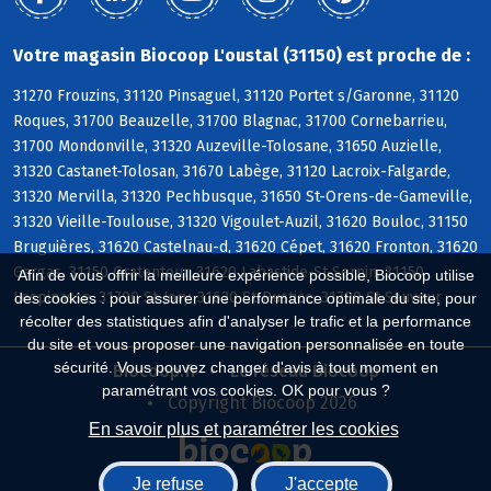
Votre magasin Biocoop L'oustal (31150) est proche de :
31270 Frouzins, 31120 Pinsaguel, 31120 Portet s/Garonne, 31120
Roques, 31700 Beauzelle, 31700 Blagnac, 31700 Cornebarrieu,
31700 Mondonville, 31320 Auzeville-Tolosane, 31650 Auzielle,
31320 Castanet-Tolosan, 31670 Labège, 31120 Lacroix-Falgarde,
31320 Mervilla, 31320 Pechbusque, 31650 St-Orens-de-Gameville,
31320 Vieille-Toulouse, 31320 Vigoulet-Auzil, 31620 Bouloc, 31150
Bruguières, 31620 Castelnau-d, 31620 Cépet, 31620 Fronton, 31620
Gargas, 31150 Gratentour, 31620 Labastide-St-Sernin, 31150
Afin de vous offrir la meilleure expérience possible, Biocoop utilise
Lespinasse, 31790 St-Jory, 31620 St-Rustice, 31790 St-Sauveur
des cookies : pour assurer une performance optimale du site, pour
récolter des statistiques afin d'analyser le trafic et la performance
du site et vous proposer une navigation personnalisée en toute
sécurité. Vous pouvez changer d'avis à tout moment en
Biocoop.fr
Le réseau Biocoop
paramétrant vos cookies. OK pour vous ?
Copyright Biocoop 2026
En savoir plus et paramétrer les cookies
Je refuse
J'accepte