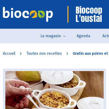
Biocoop
L'oustal
Le magasin
Agenda
Act
Accueil
Toutes nos recettes
Gratin aux poires et 