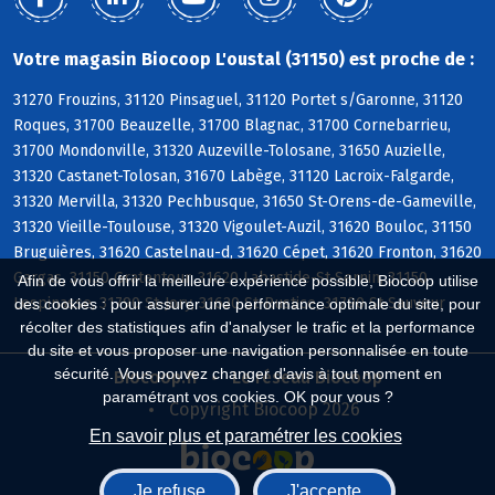
Votre magasin Biocoop L'oustal (31150) est proche de :
31270 Frouzins, 31120 Pinsaguel, 31120 Portet s/Garonne, 31120
Roques, 31700 Beauzelle, 31700 Blagnac, 31700 Cornebarrieu,
31700 Mondonville, 31320 Auzeville-Tolosane, 31650 Auzielle,
31320 Castanet-Tolosan, 31670 Labège, 31120 Lacroix-Falgarde,
31320 Mervilla, 31320 Pechbusque, 31650 St-Orens-de-Gameville,
31320 Vieille-Toulouse, 31320 Vigoulet-Auzil, 31620 Bouloc, 31150
Bruguières, 31620 Castelnau-d, 31620 Cépet, 31620 Fronton, 31620
Gargas, 31150 Gratentour, 31620 Labastide-St-Sernin, 31150
Afin de vous offrir la meilleure expérience possible, Biocoop utilise
Lespinasse, 31790 St-Jory, 31620 St-Rustice, 31790 St-Sauveur
des cookies : pour assurer une performance optimale du site, pour
récolter des statistiques afin d'analyser le trafic et la performance
du site et vous proposer une navigation personnalisée en toute
sécurité. Vous pouvez changer d'avis à tout moment en
Biocoop.fr
Le réseau Biocoop
paramétrant vos cookies. OK pour vous ?
Copyright Biocoop 2026
En savoir plus et paramétrer les cookies
Je refuse
J'accepte