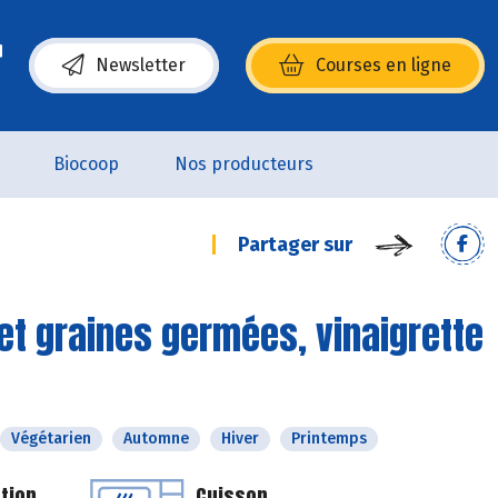
Newsletter
Courses en ligne
(s’ouvre dans une nouvelle fenêtre)
Biocoop
Nos producteurs
Partager sur
et graines germées, vinaigrette
Végétarien
Automne
Hiver
Printemps
tion
Cuisson