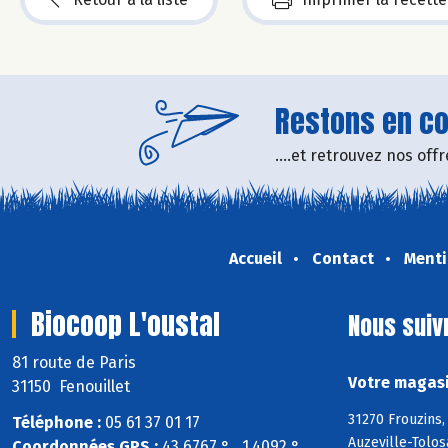
Restons en con
....et retrouvez nos of
Accueil
Contact
Menti
Biocoop L'oustal
Nous suiv
81 route de Paris
Votre magasi
31150 Fenouillet
31270 Frouzins,
Téléphone :
05 61 37 01 17
Auzeville-Tolos
Coordonnées GPS :
43,6767 ° , 1,4092 °