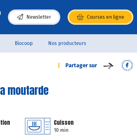
Newsletter
Courses en ligne
(s’ouvre dans une nouvelle fenêtre)
Biocoop
Nos producteurs
Partager sur
 la moutarde
tion
Cuisson
10 min