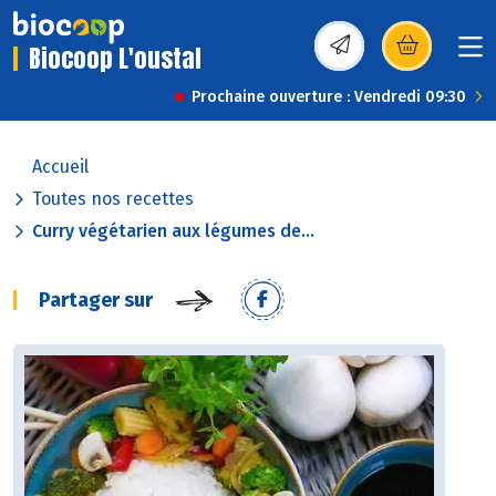
Biocoop L'oustal
(s’ouvre dans une nou
Prochaine ouverture : Vendredi 09:30
Accueil
Toutes nos recettes
Curry végétarien aux légumes de...
Partager sur