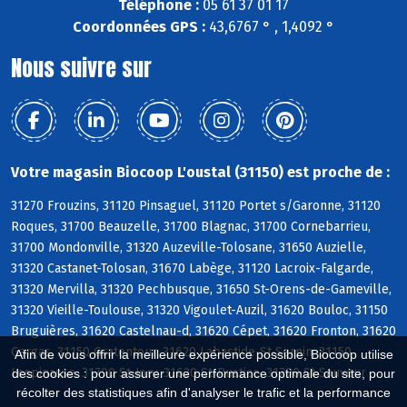
Téléphone :
05 61 37 01 17
Coordonnées GPS :
43,6767 ° , 1,4092 °
Nous suivre sur
Votre magasin Biocoop L'oustal (31150) est proche de :
31270 Frouzins, 31120 Pinsaguel, 31120 Portet s/Garonne, 31120
Roques, 31700 Beauzelle, 31700 Blagnac, 31700 Cornebarrieu,
31700 Mondonville, 31320 Auzeville-Tolosane, 31650 Auzielle,
31320 Castanet-Tolosan, 31670 Labège, 31120 Lacroix-Falgarde,
31320 Mervilla, 31320 Pechbusque, 31650 St-Orens-de-Gameville,
31320 Vieille-Toulouse, 31320 Vigoulet-Auzil, 31620 Bouloc, 31150
Bruguières, 31620 Castelnau-d, 31620 Cépet, 31620 Fronton, 31620
Gargas, 31150 Gratentour, 31620 Labastide-St-Sernin, 31150
Afin de vous offrir la meilleure expérience possible, Biocoop utilise
Lespinasse, 31790 St-Jory, 31620 St-Rustice, 31790 St-Sauveur
des cookies : pour assurer une performance optimale du site, pour
récolter des statistiques afin d'analyser le trafic et la performance