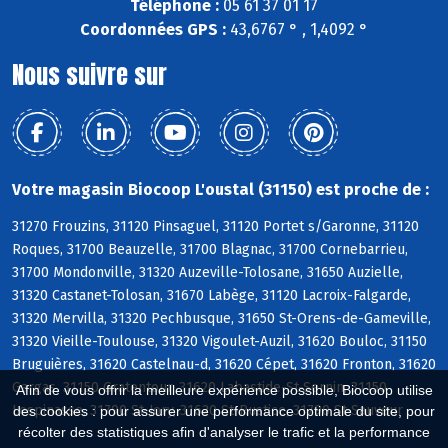
Téléphone :
05 61 37 01 17
Coordonnées GPS :
43,6767 ° , 1,4092 °
Nous suivre sur
Votre magasin Biocoop L'oustal (31150) est proche de :
31270 Frouzins, 31120 Pinsaguel, 31120 Portet s/Garonne, 31120
Roques, 31700 Beauzelle, 31700 Blagnac, 31700 Cornebarrieu,
31700 Mondonville, 31320 Auzeville-Tolosane, 31650 Auzielle,
31320 Castanet-Tolosan, 31670 Labège, 31120 Lacroix-Falgarde,
31320 Mervilla, 31320 Pechbusque, 31650 St-Orens-de-Gameville,
31320 Vieille-Toulouse, 31320 Vigoulet-Auzil, 31620 Bouloc, 31150
Bruguières, 31620 Castelnau-d, 31620 Cépet, 31620 Fronton, 31620
Gargas, 31150 Gratentour, 31620 Labastide-St-Sernin, 31150
Afin de vous offrir la meilleure expérience possible, Biocoop utilise
Lespinasse, 31790 St-Jory, 31620 St-Rustice, 31790 St-Sauveur
des cookies : pour assurer une performance optimale du site, pour
récolter des statistiques afin d'analyser le trafic et la performance