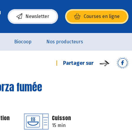
Newsletter
Courses en ligne
(s’ouvre dans une nouvelle fenêtre)
Biocoop
Nos producteurs
Partager sur
orza fumée
tion
Cuisson
15 min