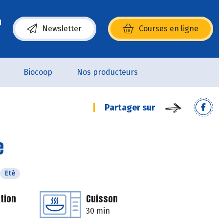
Newsletter
Courses en ligne
(s’ouvre dans une nouvelle fenêtre)
Biocoop
Nos producteurs
Partager sur
e
Eté
tion
Cuisson
30 min