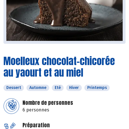
Moelleux chocolat-chicorée
au yaourt et au miel
Dessert
Automne
Eté
Hiver
Printemps
Nombre de personnes
6 personnes
Préparation