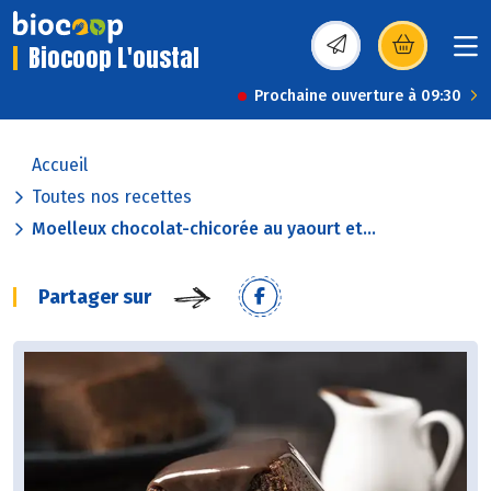
Biocoop L'oustal
(s’ouvre dans une nou
Prochaine ouverture à 09:30
Accueil
Toutes nos recettes
Moelleux chocolat-chicorée au yaourt et...
Partager sur