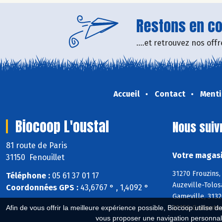
Restons en con
....et retrouvez nos of
Accueil
Contact
Menti
Biocoop L'oustal
Nous suiv
81 route de Paris
Votre magasi
31150 Fenouillet
31270 Frouzins,
Téléphone :
05 61 37 01 17
Auzeville-Tolos
Coordonnées GPS :
43,6767 ° , 1,4092 °
Gameville, 3132
31150 Gratentou
Afin de vous offrir la meilleure expérience possible, Biocoop utilise d
vous proposer une navigation personnal