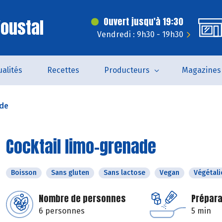
'oustal
Ouvert jusqu'à 19:30
Vendredi : 9h30 - 19h30
ualités
Recettes
Producteurs
Magazines
ade
Cocktail limo-grenade
Boisson
Sans gluten
Sans lactose
Vegan
Végétali
Nombre de personnes
Prépara
6 personnes
5 min