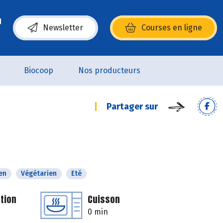
Newsletter
Courses en ligne
(s’ouvre dans une nouvelle fenêtre)
Biocoop
Nos producteurs
Partager sur
en
Végétarien
Eté
tion
Cuisson
0 min