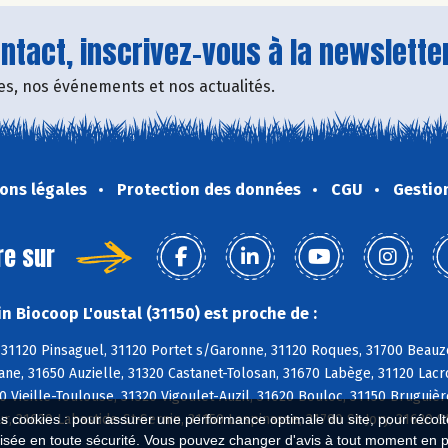
tact, inscrivez-vous à la newsletter
fres, nos événements et nos actualités.
ons légales
Protection des données
CGU
Gestio
re sur
n Biocoop L'oustal (31150) est proche de :
 31120 Pinsaguel, 31120 Portet s/Garonne, 31120 Roques, 31700 Beauz
ane, 31650 Auzielle, 31320 Castanet-Tolosan, 31670 Labège, 31120 Lac
0 Vieille-Toulouse, 31320 Vigoulet-Auzil, 31620 Bouloc, 31150 Bruguiè
r, 31620 Labastide-St-Sernin, 31150 Lespinasse, 31790 St-Jory, 31620 S
es cookies : pour assurer une performance optimale du site, pour récolter
isée en toute sécurité. Vous pouvez changer d'avis à tout moment en 