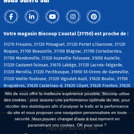
Votre magasin Biocoop L'oustal (31150) est proche de :
31270 Frouzins, 31120 Pinsaguel, 31120 Portet s/Garonne, 31120
Roques, 31700 Beauzelle, 31700 Blagnac, 31700 Cornebarrieu,
31700 Mondonville, 31320 Auzeville-Tolosane, 31650 Auzielle,
31320 Castanet-Tolosan, 31670 Labège, 31120 Lacroix-Falgarde,
31320 Mervilla, 31320 Pechbusque, 31650 St-Orens-de-Gameville,
31320 Vieille-Toulouse, 31320 Vigoulet-Auzil, 31620 Bouloc, 31150
Bruguières, 31620 Castelnau-d, 31620 Cépet, 31620 Fronton, 31620
Gargas, 31150 Gratentour, 31620 Labastide-St-Sernin, 31150
Afin de vous offrir la meilleure expérience possible, Biocoop utilise
Lespinasse, 31790 St-Jory, 31620 St-Rustice, 31790 St-Sauveur
des cookies : pour assurer une performance optimale du site, pour
récolter des statistiques afin d'analyser le trafic et la performance
du site et vous proposer une navigation personnalisée en toute
sécurité. Vous pouvez changer d'avis à tout moment en
Biocoop.fr
Le réseau Biocoop
paramétrant vos cookies. OK pour vous ?
Copyright Biocoop 2026