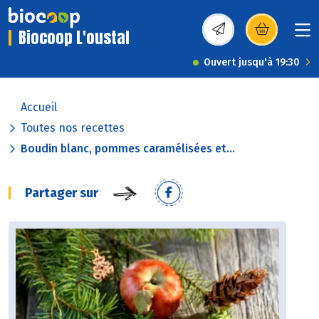
Biocoop L'oustal
(s’ouvre dans une nou
Ouvert jusqu'à 19:30
Accueil
Toutes nos recettes
Boudin blanc, pommes caramélisées et...
Partager sur