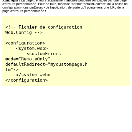
Remarques :
La page d'erreurs actuellement affichée peut être remplacée par une page
d'erreurs personnalisée. Pour ce faire, modifiez l'attribut "defaultRedirect" de la balise de
configuration <customErrors> de l'application, de sorte qu'il pointe vers une URL de la
page d'erreurs personnalisée !
<!-- Fichier de configuration 
Web.Config -->

<configuration>

    <system.web>

        <customErrors 
mode="RemoteOnly" 
defaultRedirect="mycustompage.h
tm"/>

    </system.web>

</configuration>