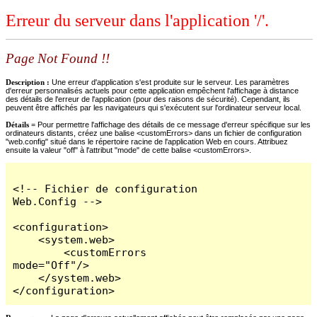
Erreur du serveur dans l'application '/'.
Page Not Found !!
Description :
Une erreur d'application s'est produite sur le serveur. Les paramètres
d'erreur personnalisés actuels pour cette application empêchent l'affichage à distance
des détails de l'erreur de l'application (pour des raisons de sécurité). Cependant, ils
peuvent être affichés par les navigateurs qui s'exécutent sur l'ordinateur serveur local.
Détails =
Pour permettre l'affichage des détails de ce message d'erreur spécifique sur les
ordinateurs distants, créez une balise <customErrors> dans un fichier de configuration
"web.config" situé dans le répertoire racine de l'application Web en cours. Attribuez
ensuite la valeur "off" à l'attribut "mode" de cette balise <customErrors>.
<!-- Fichier de configuration 
Web.Config -->

<configuration>

    <system.web>

        <customErrors 
mode="Off"/>

    </system.web>

</configuration>