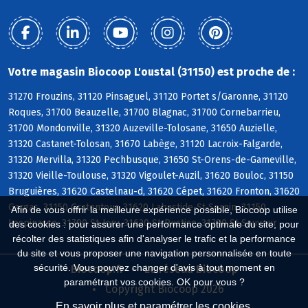
Votre magasin Biocoop L'oustal (31150) est proche de :
31270 Frouzins, 31120 Pinsaguel, 31120 Portet s/Garonne, 31120
Roques, 31700 Beauzelle, 31700 Blagnac, 31700 Cornebarrieu,
31700 Mondonville, 31320 Auzeville-Tolosane, 31650 Auzielle,
31320 Castanet-Tolosan, 31670 Labège, 31120 Lacroix-Falgarde,
31320 Mervilla, 31320 Pechbusque, 31650 St-Orens-de-Gameville,
31320 Vieille-Toulouse, 31320 Vigoulet-Auzil, 31620 Bouloc, 31150
Bruguières, 31620 Castelnau-d, 31620 Cépet, 31620 Fronton, 31620
Gargas, 31150 Gratentour, 31620 Labastide-St-Sernin, 31150
Afin de vous offrir la meilleure expérience possible, Biocoop utilise
Lespinasse, 31790 St-Jory, 31620 St-Rustice, 31790 St-Sauveur
des cookies : pour assurer une performance optimale du site, pour
récolter des statistiques afin d'analyser le trafic et la performance
du site et vous proposer une navigation personnalisée en toute
sécurité. Vous pouvez changer d'avis à tout moment en
Biocoop.fr
Le réseau Biocoop
paramétrant vos cookies. OK pour vous ?
Copyright Biocoop 2026
En savoir plus et paramétrer les cookies