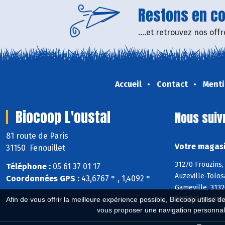
Restons en con
....et retrouvez nos of
Accueil
Contact
Menti
Biocoop L'oustal
Nous suiv
81 route de Paris
Votre magasi
31150 Fenouillet
31270 Frouzins,
Téléphone :
05 61 37 01 17
Auzeville-Tolos
Coordonnées GPS :
43,6767 ° , 1,4092 °
Gameville, 3132
31150 Gratentou
Afin de vous offrir la meilleure expérience possible, Biocoop utilise d
vous proposer une navigation personnal