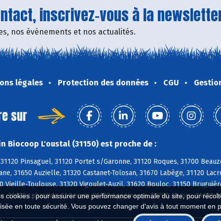
tact, inscrivez-vous à la newsletter
fres, nos événements et nos actualités.
ons légales
Protection des données
CGU
Gestio
re sur
n Biocoop L'oustal (31150) est proche de :
 31120 Pinsaguel, 31120 Portet s/Garonne, 31120 Roques, 31700 Beauz
ane, 31650 Auzielle, 31320 Castanet-Tolosan, 31670 Labège, 31120 Lac
0 Vieille-Toulouse, 31320 Vigoulet-Auzil, 31620 Bouloc, 31150 Bruguiè
r, 31620 Labastide-St-Sernin, 31150 Lespinasse, 31790 St-Jory, 31620 S
es cookies : pour assurer une performance optimale du site, pour récolter
isée en toute sécurité. Vous pouvez changer d'avis à tout moment en 