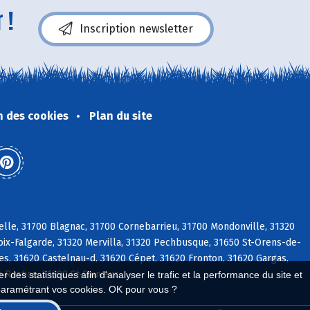
 !
Inscription newsletter
n des cookies
Plan du site
elle, 31700 Blagnac, 31700 Cornebarrieu, 31700 Mondonville, 31320
roix-Falgarde, 31320 Mervilla, 31320 Pechbusque, 31650 St-Orens-de-
res, 31620 Castelnau-d, 31620 Cépet, 31620 Fronton, 31620 Gargas,
t-Rustice, 31790 St-Sauveur
 des statistiques afin d'analyser le trafic et la performance du site et
paramétrant vos cookies. OK pour vous ?