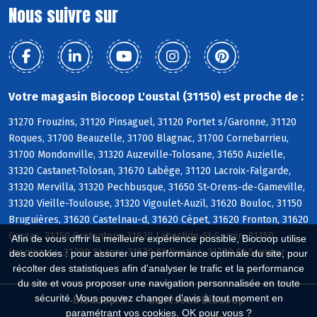
Nous suivre sur
Votre magasin Biocoop L'oustal (31150) est proche de :
31270 Frouzins, 31120 Pinsaguel, 31120 Portet s/Garonne, 31120
Roques, 31700 Beauzelle, 31700 Blagnac, 31700 Cornebarrieu,
31700 Mondonville, 31320 Auzeville-Tolosane, 31650 Auzielle,
31320 Castanet-Tolosan, 31670 Labège, 31120 Lacroix-Falgarde,
31320 Mervilla, 31320 Pechbusque, 31650 St-Orens-de-Gameville,
31320 Vieille-Toulouse, 31320 Vigoulet-Auzil, 31620 Bouloc, 31150
Bruguières, 31620 Castelnau-d, 31620 Cépet, 31620 Fronton, 31620
Gargas, 31150 Gratentour, 31620 Labastide-St-Sernin, 31150
Afin de vous offrir la meilleure expérience possible, Biocoop utilise
Lespinasse, 31790 St-Jory, 31620 St-Rustice, 31790 St-Sauveur
des cookies : pour assurer une performance optimale du site, pour
récolter des statistiques afin d'analyser le trafic et la performance
du site et vous proposer une navigation personnalisée en toute
sécurité. Vous pouvez changer d'avis à tout moment en
Biocoop.fr
Le réseau Biocoop
paramétrant vos cookies. OK pour vous ?