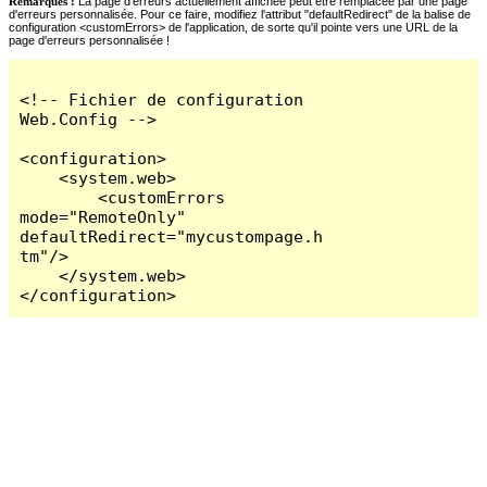
Remarques :
La page d'erreurs actuellement affichée peut être remplacée par une page
d'erreurs personnalisée. Pour ce faire, modifiez l'attribut "defaultRedirect" de la balise de
configuration <customErrors> de l'application, de sorte qu'il pointe vers une URL de la
page d'erreurs personnalisée !
<!-- Fichier de configuration 
Web.Config -->

<configuration>

    <system.web>

        <customErrors 
mode="RemoteOnly" 
defaultRedirect="mycustompage.h
tm"/>

    </system.web>

</configuration>