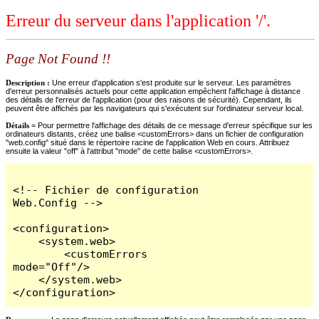
Erreur du serveur dans l'application '/'.
Page Not Found !!
Description :
Une erreur d'application s'est produite sur le serveur. Les paramètres
d'erreur personnalisés actuels pour cette application empêchent l'affichage à distance
des détails de l'erreur de l'application (pour des raisons de sécurité). Cependant, ils
peuvent être affichés par les navigateurs qui s'exécutent sur l'ordinateur serveur local.
Détails =
Pour permettre l'affichage des détails de ce message d'erreur spécifique sur les
ordinateurs distants, créez une balise <customErrors> dans un fichier de configuration
"web.config" situé dans le répertoire racine de l'application Web en cours. Attribuez
ensuite la valeur "off" à l'attribut "mode" de cette balise <customErrors>.
<!-- Fichier de configuration 
Web.Config -->

<configuration>

    <system.web>

        <customErrors 
mode="Off"/>

    </system.web>

</configuration>