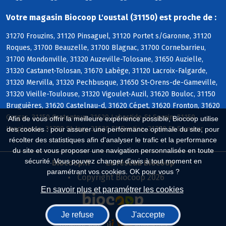
Votre magasin Biocoop L'oustal (31150) est proche de :
31270 Frouzins, 31120 Pinsaguel, 31120 Portet s/Garonne, 31120
Roques, 31700 Beauzelle, 31700 Blagnac, 31700 Cornebarrieu,
31700 Mondonville, 31320 Auzeville-Tolosane, 31650 Auzielle,
31320 Castanet-Tolosan, 31670 Labège, 31120 Lacroix-Falgarde,
31320 Mervilla, 31320 Pechbusque, 31650 St-Orens-de-Gameville,
31320 Vieille-Toulouse, 31320 Vigoulet-Auzil, 31620 Bouloc, 31150
Bruguières, 31620 Castelnau-d, 31620 Cépet, 31620 Fronton, 31620
Gargas, 31150 Gratentour, 31620 Labastide-St-Sernin, 31150
Afin de vous offrir la meilleure expérience possible, Biocoop utilise
Lespinasse, 31790 St-Jory, 31620 St-Rustice, 31790 St-Sauveur
des cookies : pour assurer une performance optimale du site, pour
récolter des statistiques afin d'analyser le trafic et la performance
du site et vous proposer une navigation personnalisée en toute
sécurité. Vous pouvez changer d'avis à tout moment en
Biocoop.fr
Le réseau Biocoop
paramétrant vos cookies. OK pour vous ?
Copyright Biocoop 2026
En savoir plus et paramétrer les cookies
Je refuse
J'accepte
Réalisé par