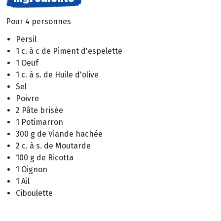
Pour 4 personnes
Persil
1 c. à c de Piment d'espelette
1 Oeuf
1 c. à s. de Huile d'olive
Sel
Poivre
2 Pâte brisée
1 Potimarron
300 g de Viande hachée
2 c. à s. de Moutarde
100 g de Ricotta
1 Oignon
1 Ail
Ciboulette