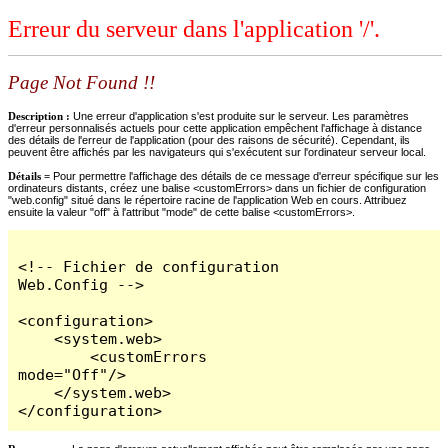
Erreur du serveur dans l'application '/'.
Page Not Found !!
Description :
Une erreur d'application s'est produite sur le serveur. Les paramètres
d'erreur personnalisés actuels pour cette application empêchent l'affichage à distance
des détails de l'erreur de l'application (pour des raisons de sécurité). Cependant, ils
peuvent être affichés par les navigateurs qui s'exécutent sur l'ordinateur serveur local.
Détails =
Pour permettre l'affichage des détails de ce message d'erreur spécifique sur les
ordinateurs distants, créez une balise <customErrors> dans un fichier de configuration
"web.config" situé dans le répertoire racine de l'application Web en cours. Attribuez
ensuite la valeur "off" à l'attribut "mode" de cette balise <customErrors>.
<!-- Fichier de configuration 
Web.Config -->

<configuration>

    <system.web>

        <customErrors 
mode="Off"/>

    </system.web>

</configuration>