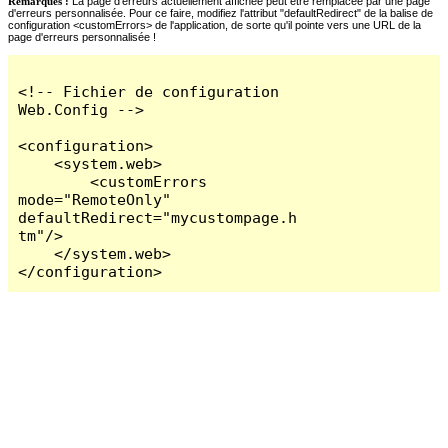
Remarques :
La page d'erreurs actuellement affichée peut être remplacée par une page
d'erreurs personnalisée. Pour ce faire, modifiez l'attribut "defaultRedirect" de la balise de
configuration <customErrors> de l'application, de sorte qu'il pointe vers une URL de la
page d'erreurs personnalisée !
<!-- Fichier de configuration 
Web.Config -->

<configuration>

    <system.web>

        <customErrors 
mode="RemoteOnly" 
defaultRedirect="mycustompage.h
tm"/>

    </system.web>

</configuration>