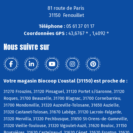
81 route de Paris
31150 Fenouillet
Téléphone :
05 61 37 01 17
Coordonnées GPS :
43,6767 ° , 1,4092 °
Nous suivre sur
Votre magasin Biocoop L'oustal (31150) est proche de :
31270 Frouzins, 31120 Pinsaguel, 31120 Portet s/Garonne, 31120
Roques, 31700 Beauzelle, 31700 Blagnac, 31700 Cornebarrieu,
31700 Mondonville, 31320 Auzeville-Tolosane, 31650 Auzielle,
31320 Castanet-Tolosan, 31670 Labège, 31120 Lacroix-Falgarde,
31320 Mervilla, 31320 Pechbusque, 31650 St-Orens-de-Gameville,
31320 Vieille-Toulouse, 31320 Vigoulet-Auzil, 31620 Bouloc, 31150
Bruguières, 31620 Castelnau-d, 31620 Cépet, 31620 Fronton, 31620