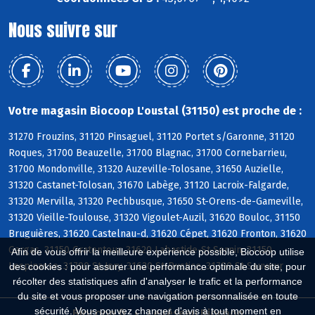
Nous suivre sur
Votre magasin Biocoop L'oustal (31150) est proche de :
31270 Frouzins, 31120 Pinsaguel, 31120 Portet s/Garonne, 31120
Roques, 31700 Beauzelle, 31700 Blagnac, 31700 Cornebarrieu,
31700 Mondonville, 31320 Auzeville-Tolosane, 31650 Auzielle,
31320 Castanet-Tolosan, 31670 Labège, 31120 Lacroix-Falgarde,
31320 Mervilla, 31320 Pechbusque, 31650 St-Orens-de-Gameville,
31320 Vieille-Toulouse, 31320 Vigoulet-Auzil, 31620 Bouloc, 31150
Bruguières, 31620 Castelnau-d, 31620 Cépet, 31620 Fronton, 31620
Gargas, 31150 Gratentour, 31620 Labastide-St-Sernin, 31150
Afin de vous offrir la meilleure expérience possible, Biocoop utilise
Lespinasse, 31790 St-Jory, 31620 St-Rustice, 31790 St-Sauveur
des cookies : pour assurer une performance optimale du site, pour
récolter des statistiques afin d'analyser le trafic et la performance
du site et vous proposer une navigation personnalisée en toute
sécurité. Vous pouvez changer d'avis à tout moment en
Biocoop.fr
Le réseau Biocoop