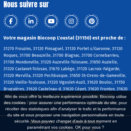
Nous suivre sur
Votre magasin Biocoop L'oustal (31150) est proche de :
31270 Frouzins, 31120 Pinsaguel, 31120 Portet s/Garonne, 31120
Roques, 31700 Beauzelle, 31700 Blagnac, 31700 Cornebarrieu,
31700 Mondonville, 31320 Auzeville-Tolosane, 31650 Auzielle,
31320 Castanet-Tolosan, 31670 Labège, 31120 Lacroix-Falgarde,
31320 Mervilla, 31320 Pechbusque, 31650 St-Orens-de-Gameville,
31320 Vieille-Toulouse, 31320 Vigoulet-Auzil, 31620 Bouloc, 31150
Bruguières, 31620 Castelnau-d, 31620 Cépet, 31620 Fronton, 31620
Gargas, 31150 Gratentour, 31620 Labastide-St-Sernin, 31150
Afin de vous offrir la meilleure expérience possible, Biocoop utilise
Lespinasse, 31790 St-Jory, 31620 St-Rustice, 31790 St-Sauveur
des cookies : pour assurer une performance optimale du site, pour
récolter des statistiques afin d'analyser le trafic et la performance
du site et vous proposer une navigation personnalisée en toute
sécurité. Vous pouvez changer d'avis à tout moment en
Biocoop.fr
Le réseau Biocoop
paramétrant vos cookies. OK pour vous ?
Copyright Biocoop 2026