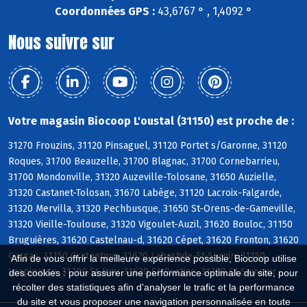
Coordonnées GPS :
43,6767 ° , 1,4092 °
Nous suivre sur
Votre magasin Biocoop L'oustal (31150) est proche de :
31270 Frouzins, 31120 Pinsaguel, 31120 Portet s/Garonne, 31120
Roques, 31700 Beauzelle, 31700 Blagnac, 31700 Cornebarrieu,
31700 Mondonville, 31320 Auzeville-Tolosane, 31650 Auzielle,
31320 Castanet-Tolosan, 31670 Labège, 31120 Lacroix-Falgarde,
31320 Mervilla, 31320 Pechbusque, 31650 St-Orens-de-Gameville,
31320 Vieille-Toulouse, 31320 Vigoulet-Auzil, 31620 Bouloc, 31150
Bruguières, 31620 Castelnau-d, 31620 Cépet, 31620 Fronton, 31620
Gargas, 31150 Gratentour, 31620 Labastide-St-Sernin, 31150
Afin de vous offrir la meilleure expérience possible, Biocoop utilise
Lespinasse, 31790 St-Jory, 31620 St-Rustice, 31790 St-Sauveur
des cookies : pour assurer une performance optimale du site, pour
récolter des statistiques afin d'analyser le trafic et la performance
du site et vous proposer une navigation personnalisée en toute