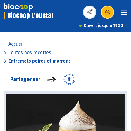
Biocoop L'oustal
(s’ouvre dans une nou
Ouvert jusqu'à 19:30
Accueil
Toutes nos recettes
Entremets poires et marrons
Partager sur