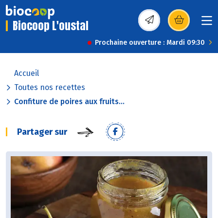
Biocoop L'oustal
(s’ouvre dans une nou
Prochaine ouverture : Mardi 09:30
Accueil
Toutes nos recettes
Confiture de poires aux fruits...
Partager sur