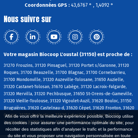
Coordonnées GPS :
43,6767 ° , 1,4092 °
Nous suivre sur
Votre magasin Biocoop L'oustal (31150) est proche de :
31270 Frouzins, 31120 Pinsaguel, 31120 Portet s/Garonne, 31120
Roques, 31700 Beauzelle, 31700 Blagnac, 31700 Cornebarrieu,
31700 Mondonville, 31320 Auzeville-Tolosane, 31650 Auzielle,
31320 Castanet-Tolosan, 31670 Labège, 31120 Lacroix-Falgarde,
31320 Mervilla, 31320 Pechbusque, 31650 St-Orens-de-Gameville,
31320 Vieille-Toulouse, 31320 Vigoulet-Auzil, 31620 Bouloc, 31150
Bruguières, 31620 Castelnau-d, 31620 Cépet, 31620 Fronton, 31620
Gargas, 31150 Gratentour, 31620 Labastide-St-Sernin, 31150
Afin de vous offrir la meilleure expérience possible, Biocoop utilise
Lespinasse, 31790 St-Jory, 31620 St-Rustice, 31790 St-Sauveur
des cookies : pour assurer une performance optimale du site, pour
récolter des statistiques afin d'analyser le trafic et la performance
du site et vous proposer une navigation personnalisée en toute