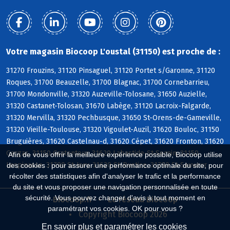
Votre magasin Biocoop L'oustal (31150) est proche de :
31270 Frouzins, 31120 Pinsaguel, 31120 Portet s/Garonne, 31120
Roques, 31700 Beauzelle, 31700 Blagnac, 31700 Cornebarrieu,
31700 Mondonville, 31320 Auzeville-Tolosane, 31650 Auzielle,
31320 Castanet-Tolosan, 31670 Labège, 31120 Lacroix-Falgarde,
31320 Mervilla, 31320 Pechbusque, 31650 St-Orens-de-Gameville,
31320 Vieille-Toulouse, 31320 Vigoulet-Auzil, 31620 Bouloc, 31150
Bruguières, 31620 Castelnau-d, 31620 Cépet, 31620 Fronton, 31620
Gargas, 31150 Gratentour, 31620 Labastide-St-Sernin, 31150
Afin de vous offrir la meilleure expérience possible, Biocoop utilise
Lespinasse, 31790 St-Jory, 31620 St-Rustice, 31790 St-Sauveur
des cookies : pour assurer une performance optimale du site, pour
récolter des statistiques afin d'analyser le trafic et la performance
du site et vous proposer une navigation personnalisée en toute
sécurité. Vous pouvez changer d'avis à tout moment en
Biocoop.fr
Le réseau Biocoop
paramétrant vos cookies. OK pour vous ?
Copyright Biocoop 2026
En savoir plus et paramétrer les cookies