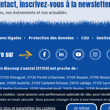
tact, inscrivez-vous à la newsletter
fres, nos événements et nos actualités.
ons légales
Protection des données
CGU
Gestio
re sur
n Biocoop L'oustal (31150) est proche de :
 31120 Pinsaguel, 31120 Portet s/Garonne, 31120 Roques, 31700 Beauz
ane, 31650 Auzielle, 31320 Castanet-Tolosan, 31670 Labège, 31120 Lac
0 Vieille-Toulouse, 31320 Vigoulet-Auzil, 31620 Bouloc, 31150 Bruguiè
r, 31620 Labastide-St-Sernin, 31150 Lespinasse, 31790 St-Jory, 31620 S
es cookies : pour assurer une performance optimale du site, pour récolter
isée en toute sécurité. Vous pouvez changer d'avis à tout moment en 
r plus et paramétrer les cookies
Je refuse
J