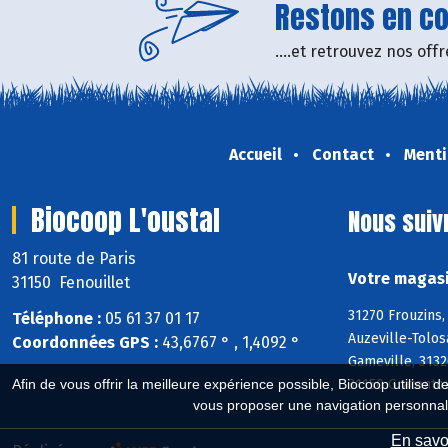
Restons en con
....et retrouvez nos of
Accueil
Contact
Menti
Biocoop L'oustal
Nous suiv
81 route de Paris
Votre magasi
31150 Fenouillet
31270 Frouzins,
Téléphone :
05 61 37 01 17
Auzeville-Tolos
Coordonnées GPS :
43,6767 ° , 1,4092 °
Gameville, 3132
31150 Gratentou
Afin de vous offrir la meilleure expérience possible, Biocoop utilise d
vous proposer une navigation personnal
En savoi