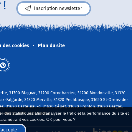
 !
Inscription newsletter
n des cookies
Plan du site
elle, 31700 Blagnac, 31700 Cornebarrieu, 31700 Mondonville, 31320
roix-Falgarde, 31320 Mervilla, 31320 Pechbusque, 31650 St-Orens-de-
res, 31620 Castelnau-d, 31620 Cépet, 31620 Fronton, 31620 Gargas,
t-Rustice, 31790 St-Sauveur
 des statistiques afin d'analyser le trafic et la performance du site et
paramétrant vos cookies. OK pour vous ?
'accepte