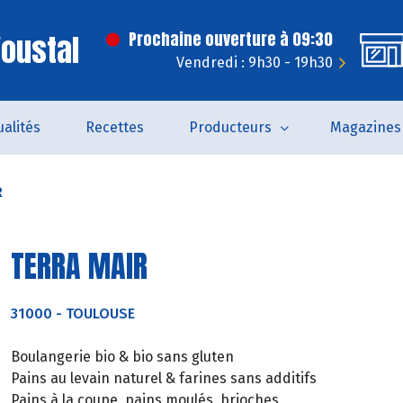
'oustal
Prochaine ouverture à 09:30
Vendredi : 9h30 - 19h30
ualités
Recettes
Producteurs
Magazines
R
TERRA MAIR
31000
-
TOULOUSE
Boulangerie bio & bio sans gluten
Pains au levain naturel & farines sans additifs
Pains à la coupe, pains moulés, brioches